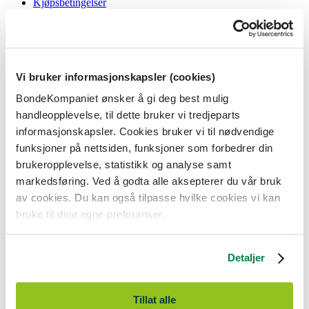
Kjøpsbetingelser
Angrerett og reklamasjon
Gavekort i butikk
Personvernerklæring
Informasjonskapsler
Vi bruker informasjonskapsler (cookies)
BondeKompaniet
BondeKompaniet ønsker å gi deg best mulig
Om oss
handleopplevelse, til dette bruker vi tredjeparts
Våre butikker
Presse
informasjonskapsler. Cookies bruker vi til nødvendige
Ledige stillinger
funksjoner på nettsiden, funksjoner som forbedrer din
Bonde og bedriftskunde
brukeropplevelse, statistikk og analyse samt
markedsføring. Ved å godta alle aksepterer du vår bruk
av cookies. Du kan også tilpasse hvilke cookies vi kan
bruke til dine egne preferanser.
BondeKompaniet er
Felleskjøpet Rogaland Agder
sitt butikkonsept
med 21 butikker lokalisert i Rogaland, Agder og sørlige Vestland. Vi
Detaljer
er til for alle som har prosjekter i og nær naturen.
BondeKompaniet har det du trenger av praktisk utstyr, reparasjon og
gode råd innenfor hus og hage, fritid, kjæledyr og landbruk.
Tillat alle