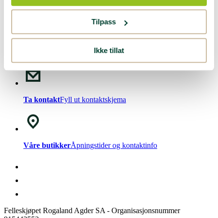
Nyhetsbrev!
Meld deg på vårt
nyhetsbrev
.
Tilpass
Ikke tillat
Chat med oss
Mandag - Fredag kl. 08-15
Ta kontakt
Fyll ut kontaktskjema
Våre butikker
Åpningstider og kontaktinfo
Felleskjøpet Rogaland Agder SA - Organisasjonsnummer