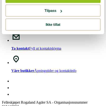
Nyhetsbrev!
Meld deg på vårt
nyhetsbrev
.
Tilpass
Ikke tillat
Chat med oss
Mandag - Fredag kl. 08-15
Ta kontakt
Fyll ut kontaktskjema
Våre butikker
Åpningstider og kontaktinfo
Felleskjøpet Rogaland Agder SA - Organisasjonsnummer