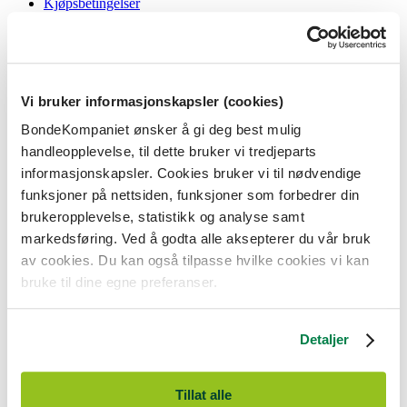
Kjøpsbetingelser
Angrerett og reklamasjon
Gavekort i butikk
Personvernerklæring
Informasjonskapsler
Vi bruker informasjonskapsler (cookies)
BondeKompaniet
BondeKompaniet ønsker å gi deg best mulig
Om oss
handleopplevelse, til dette bruker vi tredjeparts
Våre butikker
Presse
informasjonskapsler. Cookies bruker vi til nødvendige
Ledige stillinger
funksjoner på nettsiden, funksjoner som forbedrer din
Bonde og bedriftskunde
brukeropplevelse, statistikk og analyse samt
markedsføring. Ved å godta alle aksepterer du vår bruk
av cookies. Du kan også tilpasse hvilke cookies vi kan
bruke til dine egne preferanser.
BondeKompaniet er
Felleskjøpet Rogaland Agder
sitt butikkonsept
med 21 butikker lokalisert i Rogaland, Agder og sørlige Vestland. Vi
Detaljer
er til for alle som har prosjekter i og nær naturen.
BondeKompaniet har det du trenger av praktisk utstyr, reparasjon og
gode råd innenfor hus og hage, fritid, kjæledyr og landbruk.
Tillat alle