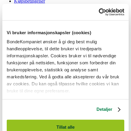
Kjøpsbetingelser
Angrerett og reklamasjon
Gavekort i butikk
Personvernerklæring
Informasjonskapsler
Vi bruker informasjonskapsler (cookies)
BondeKompaniet
BondeKompaniet ønsker å gi deg best mulig
Om oss
handleopplevelse, til dette bruker vi tredjeparts
Våre butikker
Presse
informasjonskapsler. Cookies bruker vi til nødvendige
Ledige stillinger
funksjoner på nettsiden, funksjoner som forbedrer din
Bonde og bedriftskunde
brukeropplevelse, statistikk og analyse samt
markedsføring. Ved å godta alle aksepterer du vår bruk
av cookies. Du kan også tilpasse hvilke cookies vi kan
bruke til dine egne preferanser.
BondeKompaniet er
Felleskjøpet Rogaland Agder
sitt butikkonsept
med 21 butikker lokalisert i Rogaland, Agder og sørlige Vestland. Vi
Detaljer
er til for alle som har prosjekter i og nær naturen.
BondeKompaniet har det du trenger av praktisk utstyr, reparasjon og
gode råd innenfor hus og hage, fritid, kjæledyr og landbruk.
Tillat alle