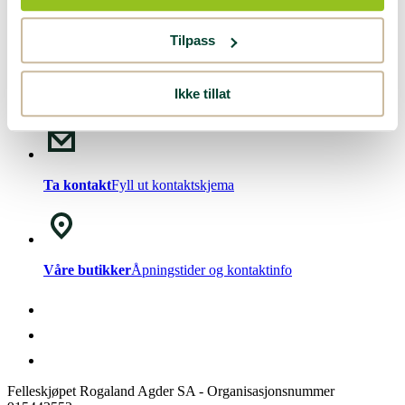
Nyhetsbrev!
Meld deg på vårt
nyhetsbrev
.
Tilpass
Ikke tillat
Chat med oss
Mandag - Fredag kl. 08-15
Ta kontakt
Fyll ut kontaktskjema
Våre butikker
Åpningstider og kontaktinfo
Felleskjøpet Rogaland Agder SA - Organisasjonsnummer