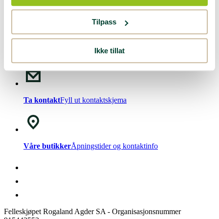
Nyhetsbrev!
Meld deg på vårt
nyhetsbrev
.
Tilpass
Ikke tillat
Chat med oss
Mandag - Fredag kl. 08-15
Ta kontakt
Fyll ut kontaktskjema
Våre butikker
Åpningstider og kontaktinfo
Felleskjøpet Rogaland Agder SA - Organisasjonsnummer