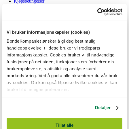
Kjøpsbetingelser
Angrerett og reklamasjon
Gavekort i butikk
Personvernerklæring
Informasjonskapsler
Vi bruker informasjonskapsler (cookies)
BondeKompaniet
BondeKompaniet ønsker å gi deg best mulig
Om oss
handleopplevelse, til dette bruker vi tredjeparts
Våre butikker
Presse
informasjonskapsler. Cookies bruker vi til nødvendige
Ledige stillinger
funksjoner på nettsiden, funksjoner som forbedrer din
Bonde og bedriftskunde
brukeropplevelse, statistikk og analyse samt
markedsføring. Ved å godta alle aksepterer du vår bruk
av cookies. Du kan også tilpasse hvilke cookies vi kan
bruke til dine egne preferanser.
BondeKompaniet er
Felleskjøpet Rogaland Agder
sitt butikkonsept
med 21 butikker lokalisert i Rogaland, Agder og sørlige Vestland. Vi
Detaljer
er til for alle som har prosjekter i og nær naturen.
BondeKompaniet har det du trenger av praktisk utstyr, reparasjon og
gode råd innenfor hus og hage, fritid, kjæledyr og landbruk.
Tillat alle