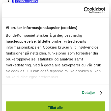
Kjøpsbetingelser
Angrerett og reklamasjon
Gavekort i butikk
Personvernerklæring
Informasjonskapsler
Vi bruker informasjonskapsler (cookies)
BondeKompaniet
BondeKompaniet ønsker å gi deg best mulig
Om oss
handleopplevelse, til dette bruker vi tredjeparts
Våre butikker
Presse
informasjonskapsler. Cookies bruker vi til nødvendige
Ledige stillinger
funksjoner på nettsiden, funksjoner som forbedrer din
Bonde og bedriftskunde
brukeropplevelse, statistikk og analyse samt
markedsføring. Ved å godta alle aksepterer du vår bruk
av cookies. Du kan også tilpasse hvilke cookies vi kan
bruke til dine egne preferanser.
BondeKompaniet er
Felleskjøpet Rogaland Agder
sitt butikkonsept
med 21 butikker lokalisert i Rogaland, Agder og sørlige Vestland. Vi
Detaljer
er til for alle som har prosjekter i og nær naturen.
BondeKompaniet har det du trenger av praktisk utstyr, reparasjon og
gode råd innenfor hus og hage, fritid, kjæledyr og landbruk.
Tillat alle