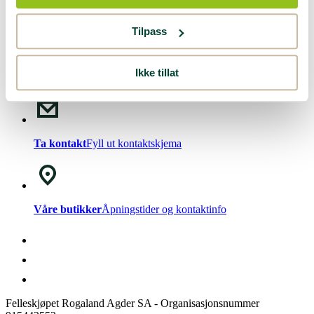
Nyhetsbrev!
Meld deg på vårt
nyhetsbrev
.
Tilpass
Ikke tillat
Chat med oss
Mandag - Fredag kl. 08-15
Ta kontakt
Fyll ut kontaktskjema
Våre butikker
Åpningstider og kontaktinfo
Felleskjøpet Rogaland Agder SA - Organisasjonsnummer