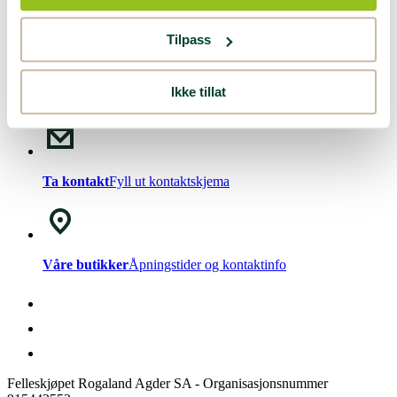
Nyhetsbrev!
Meld deg på vårt
nyhetsbrev
.
Tilpass
Ikke tillat
Chat med oss
Mandag - Fredag kl. 08-15
Ta kontakt
Fyll ut kontaktskjema
Våre butikker
Åpningstider og kontaktinfo
Felleskjøpet Rogaland Agder SA - Organisasjonsnummer