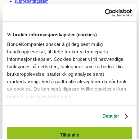
Kjøpsbetingelser
Angrerett og reklamasjon
Gavekort i butikk
Personvernerklæring
Informasjonskapsler
Vi bruker informasjonskapsler (cookies)
BondeKompaniet
BondeKompaniet ønsker å gi deg best mulig
Om oss
handleopplevelse, til dette bruker vi tredjeparts
Våre butikker
Presse
informasjonskapsler. Cookies bruker vi til nødvendige
Ledige stillinger
funksjoner på nettsiden, funksjoner som forbedrer din
Bonde og bedriftskunde
brukeropplevelse, statistikk og analyse samt
markedsføring. Ved å godta alle aksepterer du vår bruk
av cookies. Du kan også tilpasse hvilke cookies vi kan
bruke til dine egne preferanser.
BondeKompaniet er
Felleskjøpet Rogaland Agder
sitt butikkonsept
med 21 butikker lokalisert i Rogaland, Agder og sørlige Vestland. Vi
Detaljer
er til for alle som har prosjekter i og nær naturen.
BondeKompaniet har det du trenger av praktisk utstyr, reparasjon og
gode råd innenfor hus og hage, fritid, kjæledyr og landbruk.
Tillat alle