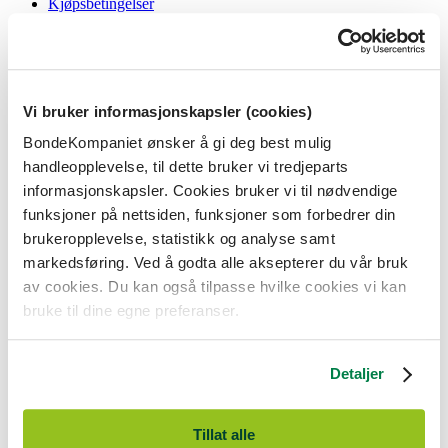
Kjøpsbetingelser
Angrerett og reklamasjon
Gavekort i butikk
Personvernerklæring
Informasjonskapsler
Vi bruker informasjonskapsler (cookies)
BondeKompaniet
BondeKompaniet ønsker å gi deg best mulig
Om oss
handleopplevelse, til dette bruker vi tredjeparts
Våre butikker
Presse
informasjonskapsler. Cookies bruker vi til nødvendige
Ledige stillinger
funksjoner på nettsiden, funksjoner som forbedrer din
Bonde og bedriftskunde
brukeropplevelse, statistikk og analyse samt
markedsføring. Ved å godta alle aksepterer du vår bruk
av cookies. Du kan også tilpasse hvilke cookies vi kan
bruke til dine egne preferanser.
BondeKompaniet er
Felleskjøpet Rogaland Agder
sitt butikkonsept
med 21 butikker lokalisert i Rogaland, Agder og sørlige Vestland. Vi
Detaljer
er til for alle som har prosjekter i og nær naturen.
BondeKompaniet har det du trenger av praktisk utstyr, reparasjon og
gode råd innenfor hus og hage, fritid, kjæledyr og landbruk.
Tillat alle