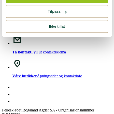
Nyhetsbrev!
Meld deg på vårt
nyhetsbrev
.
Tilpass
Ikke tillat
Chat med oss
Mandag - Fredag kl. 08-15
Ta kontakt
Fyll ut kontaktskjema
Våre butikker
Åpningstider og kontaktinfo
Felleskjøpet Rogaland Agder SA - Organisasjonsnummer