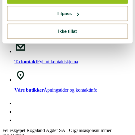
Nyhetsbrev!
Meld deg på vårt
nyhetsbrev
.
Tilpass
Ikke tillat
Chat med oss
Mandag - Fredag kl. 08-15
Ta kontakt
Fyll ut kontaktskjema
Våre butikker
Åpningstider og kontaktinfo
Felleskjøpet Rogaland Agder SA - Organisasjonsnummer