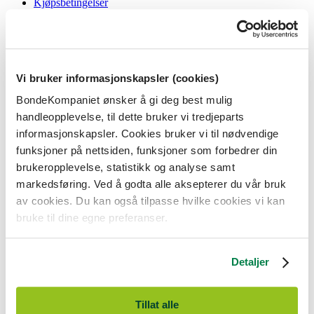
Kjøpsbetingelser
Angrerett og reklamasjon
Gavekort i butikk
Personvernerklæring
Informasjonskapsler
Vi bruker informasjonskapsler (cookies)
BondeKompaniet
BondeKompaniet ønsker å gi deg best mulig
Om oss
handleopplevelse, til dette bruker vi tredjeparts
Våre butikker
Presse
informasjonskapsler. Cookies bruker vi til nødvendige
Ledige stillinger
funksjoner på nettsiden, funksjoner som forbedrer din
Bonde og bedriftskunde
brukeropplevelse, statistikk og analyse samt
markedsføring. Ved å godta alle aksepterer du vår bruk
av cookies. Du kan også tilpasse hvilke cookies vi kan
bruke til dine egne preferanser.
BondeKompaniet er
Felleskjøpet Rogaland Agder
sitt butikkonsept
med 21 butikker lokalisert i Rogaland, Agder og sørlige Vestland. Vi
Detaljer
er til for alle som har prosjekter i og nær naturen.
BondeKompaniet har det du trenger av praktisk utstyr, reparasjon og
gode råd innenfor hus og hage, fritid, kjæledyr og landbruk.
Tillat alle