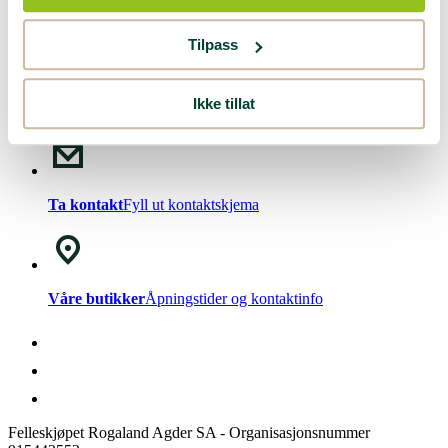
Nyhetsbrev!
Meld deg på vårt
nyhetsbrev
.
Tilpass
Ikke tillat
Chat med oss
Mandag - Fredag kl. 08-15
Ta kontakt
Fyll ut kontaktskjema
Våre butikker
Åpningstider og kontaktinfo
Felleskjøpet Rogaland Agder SA - Organisasjonsnummer