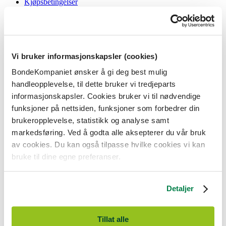
Kjøpsbetingelser
Angrerett og reklamasjon
Gavekort i butikk
Personvernerklæring
Informasjonskapsler
Vi bruker informasjonskapsler (cookies)
BondeKompaniet
BondeKompaniet ønsker å gi deg best mulig
Om oss
handleopplevelse, til dette bruker vi tredjeparts
Våre butikker
Presse
informasjonskapsler. Cookies bruker vi til nødvendige
Ledige stillinger
funksjoner på nettsiden, funksjoner som forbedrer din
Bonde og bedriftskunde
brukeropplevelse, statistikk og analyse samt
markedsføring. Ved å godta alle aksepterer du vår bruk
av cookies. Du kan også tilpasse hvilke cookies vi kan
bruke til dine egne preferanser.
BondeKompaniet er
Felleskjøpet Rogaland Agder
sitt butikkonsept
med 21 butikker lokalisert i Rogaland, Agder og sørlige Vestland. Vi
Detaljer
er til for alle som har prosjekter i og nær naturen.
BondeKompaniet har det du trenger av praktisk utstyr, reparasjon og
gode råd innenfor hus og hage, fritid, kjæledyr og landbruk.
Tillat alle