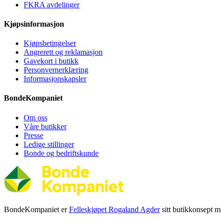
FKRA avdelinger
Kjøpsinformasjon
Kjøpsbetingelser
Angrerett og reklamasjon
Gavekort i butikk
Personvernerklæring
Informasjonskapsler
BondeKompaniet
Om oss
Våre butikker
Presse
Ledige stillinger
Bonde og bedriftskunde
BondeKompaniet er
Felleskjøpet Rogaland Agder
sitt butikkonsept me