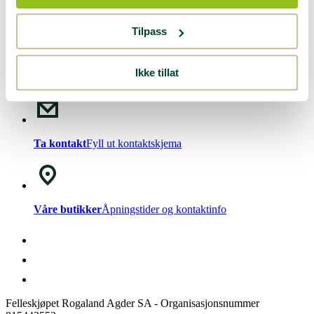
Nyhetsbrev!
Meld deg på vårt
nyhetsbrev
.
Tilpass
Ikke tillat
Chat med oss
Mandag - Fredag kl. 08-15
Ta kontakt
Fyll ut kontaktskjema
Våre butikker
Åpningstider og kontaktinfo
Felleskjøpet Rogaland Agder SA - Organisasjonsnummer