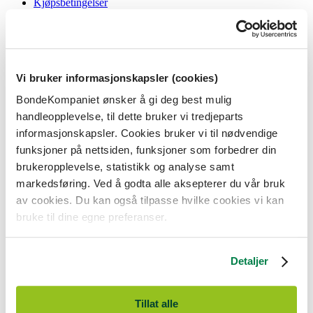
Kjøpsbetingelser
Angrerett og reklamasjon
Gavekort i butikk
Personvernerklæring
Informasjonskapsler
Vi bruker informasjonskapsler (cookies)
BondeKompaniet
BondeKompaniet ønsker å gi deg best mulig
Om oss
handleopplevelse, til dette bruker vi tredjeparts
Våre butikker
Presse
informasjonskapsler. Cookies bruker vi til nødvendige
Ledige stillinger
funksjoner på nettsiden, funksjoner som forbedrer din
Bonde og bedriftskunde
brukeropplevelse, statistikk og analyse samt
markedsføring. Ved å godta alle aksepterer du vår bruk
av cookies. Du kan også tilpasse hvilke cookies vi kan
bruke til dine egne preferanser.
BondeKompaniet er
Felleskjøpet Rogaland Agder
sitt butikkonsept
med 21 butikker lokalisert i Rogaland, Agder og sørlige Vestland. Vi
Detaljer
er til for alle som har prosjekter i og nær naturen.
BondeKompaniet har det du trenger av praktisk utstyr, reparasjon og
gode råd innenfor hus og hage, fritid, kjæledyr og landbruk.
Tillat alle