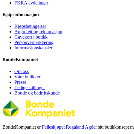
FKRA avdelinger
Kjøpsinformasjon
Kjøpsbetingelser
Angrerett og reklamasjon
Gavekort i butikk
Personvernerklæring
Informasjonskapsler
BondeKompaniet
Om oss
Våre butikker
Presse
Ledige stillinger
Bonde og bedriftskunde
BondeKompaniet er
Felleskjøpet Rogaland Agder
sitt butikkonsept me