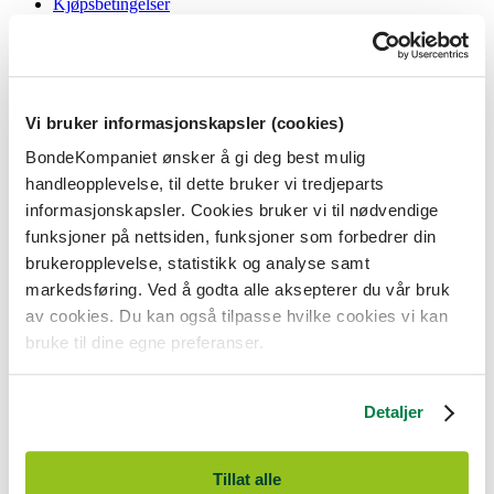
Kjøpsbetingelser
Angrerett og reklamasjon
Gavekort i butikk
Personvernerklæring
Informasjonskapsler
Vi bruker informasjonskapsler (cookies)
BondeKompaniet
BondeKompaniet ønsker å gi deg best mulig
Om oss
handleopplevelse, til dette bruker vi tredjeparts
Våre butikker
Presse
informasjonskapsler. Cookies bruker vi til nødvendige
Ledige stillinger
funksjoner på nettsiden, funksjoner som forbedrer din
Bonde og bedriftskunde
brukeropplevelse, statistikk og analyse samt
markedsføring. Ved å godta alle aksepterer du vår bruk
av cookies. Du kan også tilpasse hvilke cookies vi kan
bruke til dine egne preferanser.
BondeKompaniet er
Felleskjøpet Rogaland Agder
sitt butikkonsept
med 21 butikker lokalisert i Rogaland, Agder og sørlige Vestland. Vi
Detaljer
er til for alle som har prosjekter i og nær naturen.
BondeKompaniet har det du trenger av praktisk utstyr, reparasjon og
gode råd innenfor hus og hage, fritid, kjæledyr og landbruk.
Tillat alle