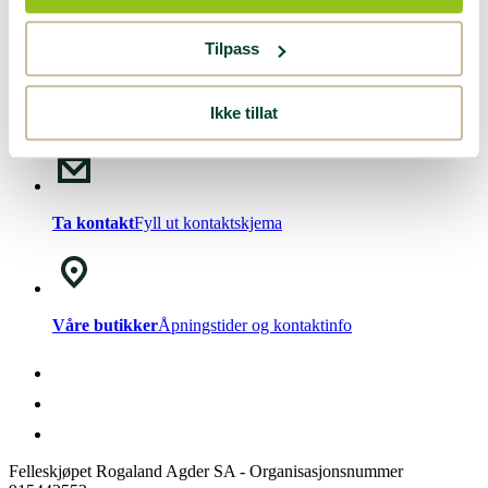
Nyhetsbrev!
Meld deg på vårt
nyhetsbrev
.
Tilpass
Ikke tillat
Chat med oss
Mandag - Fredag kl. 08-15
Ta kontakt
Fyll ut kontaktskjema
Våre butikker
Åpningstider og kontaktinfo
Felleskjøpet Rogaland Agder SA - Organisasjonsnummer