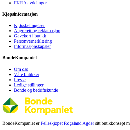
FKRA avdelinger
Kjøpsinformasjon
Kjøpsbetingelser
Angrerett og reklamasjon
Gavekort i butikk
Personvernerklæring
Informasjonskapsler
BondeKompaniet
Om oss
Våre butikker
Presse
Ledige stillinger
Bonde og bedriftskunde
BondeKompaniet er
Felleskjøpet Rogaland Agder
sitt butikkonsept me