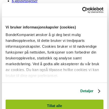
Kjøpsbetingelser
Angrerett og reklamasjon
Gavekort i butikk
Personvernerklæring
Informasjonskapsler
Vi bruker informasjonskapsler (cookies)
BondeKompaniet
BondeKompaniet ønsker å gi deg best mulig
Om oss
handleopplevelse, til dette bruker vi tredjeparts
Våre butikker
Presse
informasjonskapsler. Cookies bruker vi til nødvendige
Ledige stillinger
funksjoner på nettsiden, funksjoner som forbedrer din
Bonde og bedriftskunde
brukeropplevelse, statistikk og analyse samt
markedsføring. Ved å godta alle aksepterer du vår bruk
av cookies. Du kan også tilpasse hvilke cookies vi kan
bruke til dine egne preferanser.
BondeKompaniet er
Felleskjøpet Rogaland Agder
sitt butikkonsept
med 21 butikker lokalisert i Rogaland, Agder og sørlige Vestland. Vi
Detaljer
er til for alle som har prosjekter i og nær naturen.
BondeKompaniet har det du trenger av praktisk utstyr, reparasjon og
gode råd innenfor hus og hage, fritid, kjæledyr og landbruk.
Tillat alle