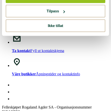
Nyhetsbrev!
Meld deg på vårt
nyhetsbrev
.
Tilpass
Ikke tillat
Chat med oss
Mandag - Fredag kl. 08-15
Ta kontakt
Fyll ut kontaktskjema
Våre butikker
Åpningstider og kontaktinfo
Felleskjøpet Rogaland Agder SA - Organisasjonsnummer