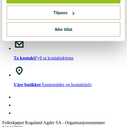
Nyhetsbrev!
Meld deg på vårt
nyhetsbrev
.
Tilpass
Ikke tillat
Chat med oss
Mandag - Fredag kl. 08-15
Ta kontakt
Fyll ut kontaktskjema
Våre butikker
Åpningstider og kontaktinfo
Felleskjøpet Rogaland Agder SA - Organisasjonsnummer