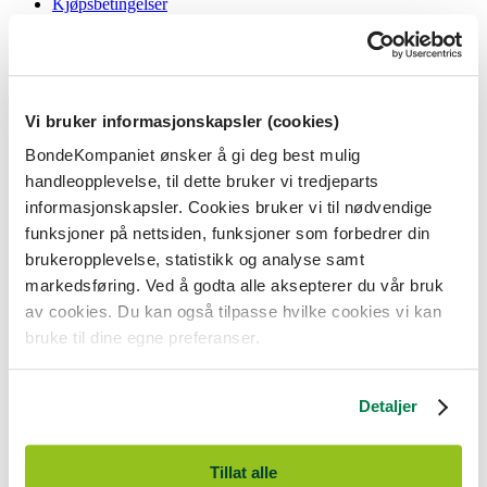
Kjøpsbetingelser
Angrerett og reklamasjon
Gavekort i butikk
Personvernerklæring
Informasjonskapsler
Vi bruker informasjonskapsler (cookies)
BondeKompaniet
BondeKompaniet ønsker å gi deg best mulig
Om oss
handleopplevelse, til dette bruker vi tredjeparts
Våre butikker
Presse
informasjonskapsler. Cookies bruker vi til nødvendige
Ledige stillinger
funksjoner på nettsiden, funksjoner som forbedrer din
Bonde og bedriftskunde
brukeropplevelse, statistikk og analyse samt
markedsføring. Ved å godta alle aksepterer du vår bruk
av cookies. Du kan også tilpasse hvilke cookies vi kan
bruke til dine egne preferanser.
BondeKompaniet er
Felleskjøpet Rogaland Agder
sitt butikkonsept
med 21 butikker lokalisert i Rogaland, Agder og sørlige Vestland. Vi
Detaljer
er til for alle som har prosjekter i og nær naturen.
BondeKompaniet har det du trenger av praktisk utstyr, reparasjon og
gode råd innenfor hus og hage, fritid, kjæledyr og landbruk.
Tillat alle