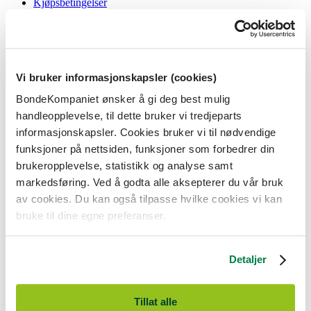
Kjøpsbetingelser
Angrerett og reklamasjon
Gavekort i butikk
Personvernerklæring
Informasjonskapsler
Vi bruker informasjonskapsler (cookies)
BondeKompaniet
BondeKompaniet ønsker å gi deg best mulig
Om oss
handleopplevelse, til dette bruker vi tredjeparts
Våre butikker
Presse
informasjonskapsler. Cookies bruker vi til nødvendige
Ledige stillinger
funksjoner på nettsiden, funksjoner som forbedrer din
Bonde og bedriftskunde
brukeropplevelse, statistikk og analyse samt
markedsføring. Ved å godta alle aksepterer du vår bruk
av cookies. Du kan også tilpasse hvilke cookies vi kan
bruke til dine egne preferanser.
BondeKompaniet er
Felleskjøpet Rogaland Agder
sitt butikkonsept
med 21 butikker lokalisert i Rogaland, Agder og sørlige Vestland. Vi
Detaljer
er til for alle som har prosjekter i og nær naturen.
BondeKompaniet har det du trenger av praktisk utstyr, reparasjon og
gode råd innenfor hus og hage, fritid, kjæledyr og landbruk.
Tillat alle